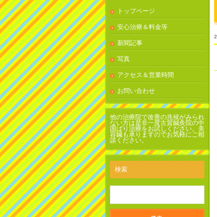
トップページ
安心治療＆料金等
2
新聞記事
写真
アクセス＆営業時間
お問い合わせ
他の治療院で改善の兆候がみられ
ない方は是非一度古賀鍼灸院の中
国ばり治療をお試しください。美
容鍼も承りますのでお気軽にご相
談ください。
検索